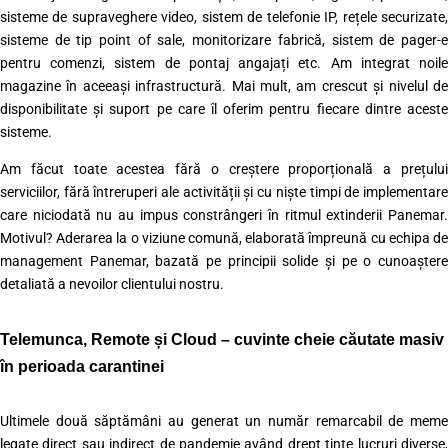
sisteme de supraveghere video, sistem de telefonie IP, rețele securizate,
sisteme de tip point of sale, monitorizare fabrică, sistem de pager-e
pentru comenzi, sistem de pontaj angajați etc. Am integrat noile
magazine în aceeași infrastructură. Mai mult, am crescut și nivelul de
disponibilitate și suport pe care îl oferim pentru fiecare dintre aceste
sisteme.
Am făcut toate acestea fără o creștere proporțională a prețului
serviciilor, fără întreruperi ale activității și cu niște timpi de implementare
care niciodată nu au impus constrângeri în ritmul extinderii Panemar.
Motivul? Aderarea la o viziune comună, elaborată împreună cu echipa de
management Panemar, bazată pe principii solide și pe o cunoaștere
detaliată a nevoilor clientului nostru.
Telemunca, Remote și Cloud – cuvinte cheie căutate masiv
în perioada carantinei
Ultimele două săptămâni au generat un număr remarcabil de meme
legate direct sau indirect de pandemie având drept ținte lucruri diverse,