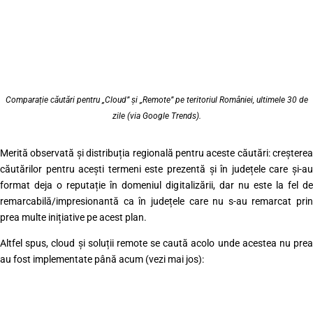
Comparație căutări pentru „Cloud” și „Remote” pe teritoriul României, ultimele 30 de
zile (via Google Trends).
Merită observată și distribuția regională pentru aceste căutări: creșterea
căutărilor pentru acești termeni este prezentă și în județele care și-au
format deja o reputație în domeniul digitalizării, dar nu este la fel de
remarcabilă/impresionantă ca în județele care nu s-au remarcat prin
prea multe inițiative pe acest plan.
Altfel spus, cloud și soluții remote se caută acolo unde acestea nu prea
au fost implementate până acum (vezi mai jos):