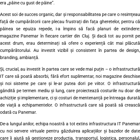
era „pâine cu gust de pâine”.
Acest soi de succes organic, dar și responsabilitatea pe care o resimțeau
față de cumpărătorii care plecau frustrați din fața gheretelor, pentru că
pâinea se epuiza repede, i-a împins să facă planuri de extindere:
magazine Panemar în fiecare cartier din Cluj. Și dacă tot au pornit pe
acest drum, erau determinați să ofere o experiență cât mai plăcută
cumpărătorului. Au investit vizibil și consistent în partea de design,
branding, ambianță.
Și, crucial, au investit în partea care se vede mai puțin – o infrastructură
IT care să poată absorbi, fără efort suplimentar, noi magazine deschise
și noi sisteme pe care și le-ar putea dori pe viitor. O infrastructură
gândită pe termen mediu și lung, care proiectează costurile nu doar de
achiziție și implementare, ci și costuri de mentenanță pe întreaga durată
de viață a echipamentelor. O infrastructură care să poată să crească
odată cu Panemar.
De-a lungul anilor, echipa noastră a tot extins infrastructura IT Panemar
cu noi servere virtuale pentru găzduirea aplicațiilor și bazelor de date
care îi ajută să gestioneze producția, transportul, logistica, personalul,