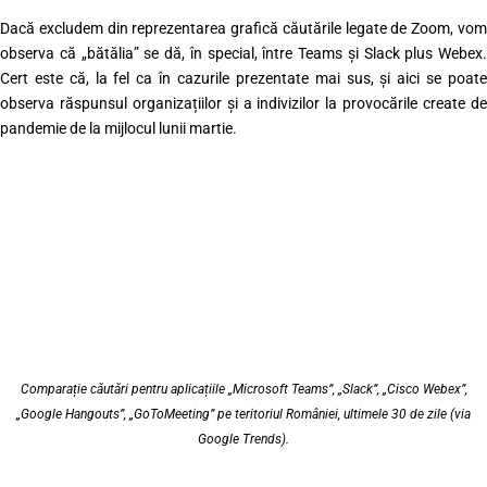
Dacă excludem din reprezentarea grafică căutările legate de Zoom, vom
observa că „bătălia” se dă, în special, între Teams și Slack plus Webex.
Cert este că, la fel ca în cazurile prezentate mai sus, și aici se poate
observa răspunsul organizațiilor și a indivizilor la provocările create de
pandemie de la mijlocul lunii martie.
Comparație căutări pentru aplicațiile „Microsoft Teams”, „Slack”, „Cisco Webex”,
„Google Hangouts”, „GoToMeeting” pe teritoriul României, ultimele 30 de zile (via
Google Trends).