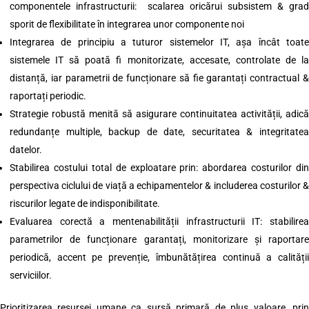
componentele infrastructurii: scalarea oricărui subsistem & grad
sporit de flexibilitate în integrarea unor componente noi
Integrarea de principiu a tuturor sistemelor IT, așa încât toate
sistemele IT să poată fi monitorizate, accesate, controlate de la
distanță, iar parametrii de funcționare să fie garantați contractual &
raportați periodic.
Strategie robustă menită să asigurare continuitatea activității, adică
redundanțe multiple, backup de date, securitatea & integritatea
datelor.
Stabilirea costului total de exploatare prin: abordarea costurilor din
perspectiva ciclului de viață a echipamentelor & includerea costurilor &
riscurilor legate de indisponibilitate.
Evaluarea corectă a mentenabilității infrastructurii IT: stabilirea
parametrilor de funcționare garantați, monitorizare și raportare
periodică, accent pe prevenție, îmbunătățirea continuă a calității
serviciilor.
Prioritizarea resursei umane ca sursă primară de plus valoare, prin