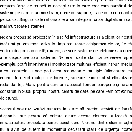
creștem forța de muncă în același ritm în care creșteam numărul de
sisteme pe care le administram, ofeream suport și făceam mentenanță
periodică. Singura cale rațională era să integrăm și să digitalizăm cât
mai mult toate sistemele.
Ne-am propus să proiectăm în așa fel infrastructura IT a clienților noștri
încât să putem monitoriza în timp real toate echipamentele lor, fie că
vorbim despre camere IP, routere, servere, sisteme de telefonie sau orice
alte dispozitive sau sisteme. Ne era foarte clar că serverele, spre
exemplu, pot fi întreținute și monitorizate mult mai eficient într-un mediu
atent controlat, unde poți crea redundanțe multiple (alimentare cu
curent, furnizori multipli de internet, stocare, conexiuni și climatizare
redundante). Motiv pentru care am accesat fonduri europene și ne-am
construit în 2008 propriul nostru centru de date, pe care l-am tot extins
de atunci.
Secretul nostru? Astăzi suntem în stare să oferim servicii de înaltă
disponibilitate pentru că oricare dintre aceste sisteme utilizează o
infrastructură proiectată pentru acest lucru. Niciunul dintre clienții noștri
nu a avut de suferit în momentul declarării stării de urgență: toate