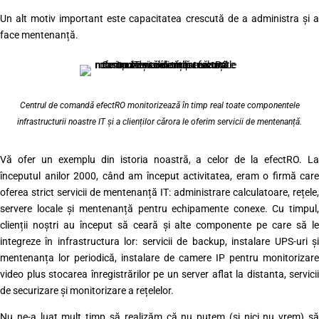
Un alt motiv important este capacitatea crescută de a administra și a
face mentenanță.
Centrul de comandă efectRO monitorizează în timp real toate componentele
infrastructurii noastre IT și a clienților cărora le oferim servicii de mentenanță.
Vă ofer un exemplu din istoria noastră, a celor de la efectRO. La
începutul anilor 2000, când am început activitatea, eram o firmă care
oferea strict servicii de mentenanță IT: administrare calculatoare, rețele,
servere locale și mentenanță pentru echipamente conexe. Cu timpul,
clienții noștri au început să ceară și alte componente pe care să le
integreze în infrastructura lor: servicii de backup, instalare UPS-uri și
mentenanța lor periodică, instalare de camere IP pentru monitorizare
video plus stocarea înregistrărilor pe un server aflat la distanta, servicii
de securizare și monitorizare a rețelelor.
Nu ne-a luat mult timp să realizăm că nu putem (și nici nu vrem) să