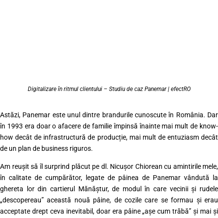
Digitalizare în ritmul clientului – Studiu de caz Panemar | efectRO
Astăzi, Panemar este unul dintre brandurile cunoscute în România. Dar
în 1993 era doar o afacere de familie împinsă înainte mai mult de know-
how decât de infrastructură de producție, mai mult de entuziasm decât
de un plan de business riguros.
Am reușit să îl surprind plăcut pe dl. Nicușor Chiorean cu amintirile mele,
în calitate de cumpărător, legate de pâinea de Panemar vândută la
ghereta lor din cartierul Mănăștur, de modul în care vecinii și rudele
„descopereau” această nouă pâine, de cozile care se formau și erau
acceptate drept ceva inevitabil, doar era pâine „așe cum trăbă” și mai și