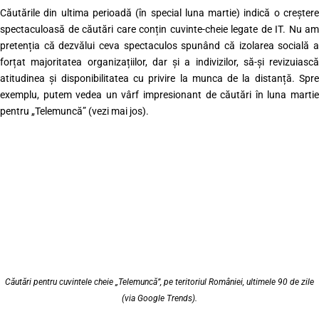
Căutările din ultima perioadă (în special luna martie) indică o creștere
spectaculoasă de căutări care conțin cuvinte-cheie legate de IT. Nu am
pretenția că dezvălui ceva spectaculos spunând că izolarea socială a
forțat majoritatea organizațiilor, dar și a indivizilor, să-și revizuiască
atitudinea și disponibilitatea cu privire la munca de la distanță. Spre
exemplu, putem vedea un vârf impresionant de căutări în luna martie
pentru „Telemuncă” (vezi mai jos).
Căutări pentru cuvintele cheie „Telemuncă”, pe teritoriul României, ultimele 90 de zile
(via Google Trends).