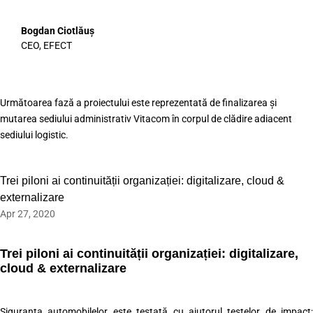
Bogdan Ciotlăuș
CEO
,
EFECT
Următoarea fază a proiectului este reprezentată de finalizarea și
mutarea sediului administrativ Vitacom în corpul de clădire adiacent
sediului logistic.
Trei piloni ai continuității organizației: digitalizare, cloud &
externalizare
Apr 27, 2020
Trei piloni ai continuității organizației: digitalizare,
cloud & externalizare
Siguranța automobilelor este testată cu ajutorul testelor de impact;