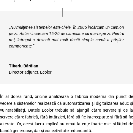
„
Nu mulțimea sistemelor este cheia. În 2005 încărcam un camion
pe zi. Astăzi încărcăm 15-20 de camioane cu marfă pe zi. Pentru
noi, întregul a devenit mai mult decât simpla sumă a părților
componente.
”
Tiberiu Bărăian
Director adjunct
,
Ecolor
În al doilea rând, oricine analizează o fabrică modernă din punct de
vedere a sistemelor realizează că automatizarea și digitalizarea aduc și
vulnerabilități. Datele Ecolor trebuie să ajungă către servere și de la
servere către fabrică, fără întârzieri, fără să fie interceptate și fără să fie
alterate. Or, acest lucru implică automat latențe foarte mici și lățimi de
bandă generoase, dar și conectivitate redundantă.