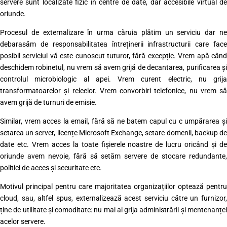
servere sunt localizate fizic în centre de date, dar accesibile virtual de
oriunde.
Procesul de externalizare în urma căruia plătim un serviciu dar ne
debarasăm de responsabilitatea întreținerii infrastructurii care face
posibil serviciul vă este cunoscut tuturor, fără excepție. Vrem apă când
deschidem robinetul, nu vrem să avem grijă de decantarea, purificarea și
controlul microbiologic al apei. Vrem curent electric, nu grija
transformatoarelor și releelor. Vrem convorbiri telefonice, nu vrem să
avem grijă de turnuri de emisie.
Similar, vrem acces la email, fără să ne batem capul cu c umpărarea și
setarea un server, licențe Microsoft Exchange, setare domenii, backup de
date etc. Vrem acces la toate fișierele noastre de lucru oricând și de
oriunde avem nevoie, fără să setăm servere de stocare redundante,
politici de acces și securitate etc.
Motivul principal pentru care majoritatea organizațiilor optează pentru
cloud, sau, altfel spus, externalizează acest serviciu către un furnizor,
ține de utilitate și comoditate: nu mai ai grija administrării și mentenanței
acelor servere.