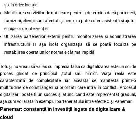
și din orice locație
Mobilizarea serviciilor de notificare pentru a determina dacă partenerii,
furnizorii, clienții sunt afectați și pentru a putea oferi asistență și ajutor
echipelor de intervenție
Utilizarea partenerilor externi pentru monitorizarea și administrarea
infrastructurii IT așa încât organizația să se poată focaliza pe
restabilirea operațiunilor normale cât mai rapidă
Totuși, nu vreau să vă las cu impresia falsă că digitalizarea este un soi de
proces ghidat de principiul „totul sau nimic”. Viața reală este
caracterizată de complexitate, iar aceasta se manifestă printr-o
multitudine de constrângeri și priorități care intră în conflict. Procesul
digitalizării poate fi un succes și atunci când este implementat gradual,
așa cum voi arăta în exemplul parteneriatului între efectRO și Panemar.
Panemar: constanță în investiții legate de digitalizare &
cloud