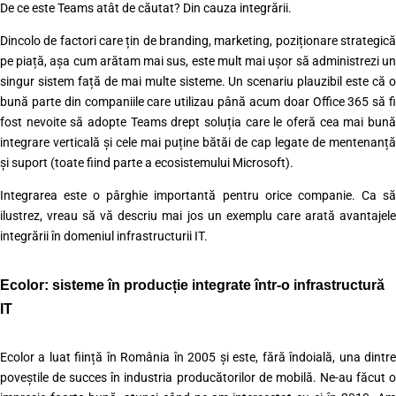
De ce este Teams atât de căutat? Din cauza integrării.
Dincolo de factori care țin de branding, marketing, poziționare strategică
pe piață, așa cum arătam mai sus, este mult mai ușor să administrezi un
singur sistem față de mai multe sisteme. Un scenariu plauzibil este că o
bună parte din companiile care utilizau până acum doar Office 365 să fi
fost nevoite să adopte Teams drept soluția care le oferă cea mai bună
integrare verticală și cele mai puține bătăi de cap legate de mentenanță
și suport (toate fiind parte a ecosistemului Microsoft).
Integrarea este o pârghie importantă pentru orice companie. Ca să
ilustrez, vreau să vă descriu mai jos un exemplu care arată avantajele
integrării în domeniul infrastructurii IT.
Ecolor: sisteme în producție integrate într-o infrastructură
IT
Ecolor a luat ființă în România în 2005 și este, fără îndoială, una dintre
poveștile de succes în industria producătorilor de mobilă. Ne-au făcut o