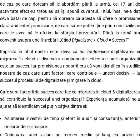
de caz pe care doream să le abordăm; până la urmă, cei 17 ani de
activitate efectRO trebuiau să își spună cuvântul. Titlul, însă, ne-a dat
ceva bătăi de cap, pentru că doream ca acesta să ofere o promisiune
clară audienței, promisiune, de care să ne putem ține prin concluziile pe
care le avea să le oferim la sfârșitul prezentării. Până la urmă am
convenit asupra unei întrebări: „
Când Digitalizare + Cloud = Succes?
”
Implicită în titlul nostru este ideea că
nu întotdeauna
digitalizarea și
migrarea în cloud a diverselor componente critice ale unei organizații
este un succes. Iar promisiunea noastră era că vom identifica în studiile
noastre de caz care sunt factorii care contribuie – uneori decisiv! – la
succesul procesului de digitalizare și migrare în cloud.
Care sunt factorii de succes care fac ca migrarea în cloud & digitalizarea
să contribuie la succesul unei organizații? Experiența acumulată ne-a
ajutat să identificăm cel puțin câțiva dintre ei:
Asumarea investirii de timp și efort în audit și consultanță, anterior
oricăror decizii majore.
Creionarea unei viziuni pe termen mediu și lung cu privire la