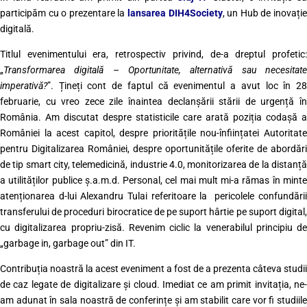
participăm cu o prezentare la
lansarea DIH4Society
, un Hub de inovați
digitală.
Titlul evenimentului era, retrospectiv privind, de-a dreptul profetic:
„
Transformarea digitală – Oportunitate, alternativă sau necesitate
imperativă?
”. Țineți cont de faptul că evenimentul a avut loc în 28
februarie, cu vreo zece zile înaintea declanșării stării de urgență în
România. Am discutat despre statisticile care arată poziția codașă a
României la acest capitol, despre prioritățile nou-înființatei Autoritate
pentru Digitalizarea României, despre oportunitățile oferite de abordări
de tip smart city, telemedicină, industrie 4.0, monitorizarea de la distanță
a utilităților publice ș.a.m.d. Personal, cel mai mult mi-a rămas în minte
atenționarea d-lui Alexandru Tulai referitoare la pericolele confundării
transferului de proceduri birocratice de pe suport hârtie pe suport digital,
cu digitalizarea propriu-zisă. Revenim ciclic la venerabilul principiu de
„garbage in, garbage out” din IT.
Contribuția noastră la acest eveniment a fost de a prezenta câteva studii
de caz legate de digitalizare și cloud. Imediat ce am primit invitația, ne-
am adunat în sala noastră de conferințe și am stabilit care vor fi studiile