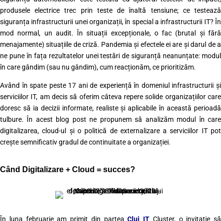
produsele electrice trec prin teste de înaltă tensiune; ce testează
siguranța infrastructurii unei organizații, în special a infrastructurii IT? În
mod normal, un audit. În situații excepționale, o fac (brutal și fără
menajamente) situațiile de criză. Pandemia și efectele ei are și darul de a
ne pune în fața rezultatelor unei testări de siguranță neanunțate: modul
în care gândim (sau nu gândim), cum reacționăm, ce prioritizăm.
Având în spate peste 17 ani de experiență în domeniul infrastructurii și
serviciilor IT, am decis să oferim câteva repere solide organizațiilor care
doresc să ia decizii informate, realiste și aplicabile în această perioadă
tulbure. În acest blog post ne propunem să analizăm modul în care
digitalizarea, cloud-ul și o politică de externalizare a serviciilor IT pot
crește semnificativ gradul de continuitate a organizației.
Când Digitalizare + Cloud = succes?
În luna februarie am primit din partea
Cluj IT
Cluster, o invitație să