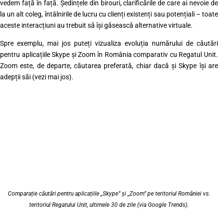
vedem față în față. Ședințele din birouri, clarificările de care ai nevoie de
la un alt coleg, întâlnirile de lucru cu clienți existenți sau potențiali – toate
aceste interacțiuni au trebuit să își găsească alternative virtuale.
Spre exemplu, mai jos puteți vizualiza evoluția numărului de căutări
pentru aplicațiile Skype și Zoom în România comparativ cu Regatul Unit.
Zoom este, de departe, căutarea preferată, chiar dacă și Skype își are
adepții săi (vezi mai jos).
Comparație căutări pentru aplicațiile „Skype” și „Zoom” pe teritoriul României vs.
teritoriul Regatului Unit, ultimele 30 de zile (via Google Trends).