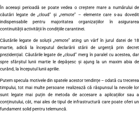
În aceeași perioadă se poate vedea o creștere mare a numărului de
căutări legate de „cloud” și „remote” – elemente care s-au dovedit
indispensabile pentru majoritatea organizațiilor în asigurarea
continuității activității în condițiile carantinei.
Căutările legate de soluții „remote” ating un vârf în jurul datei de 18
martie, adică la începutul declarării stării de urgență prin decret
prezidențial. Căutările legate de „cloud” merg în paralel cu acestea, dar
spre sfârșitul lunii martie le depășesc și ajung la un maxim abia de
curând, la începutul lunii aprilie.
Putem specula motivele din spatele acestor tendințe – odată cu trecerea
timpului, tot mai multe persoane realizează că răspunsul la nevoile lor
sunt legate mai puțin de metoda de accesare a aplicațiilor sau a
conținutului, cât, mai ales de tipul de infrastructură care poate oferi un
fundament solid pentru telemuncă.