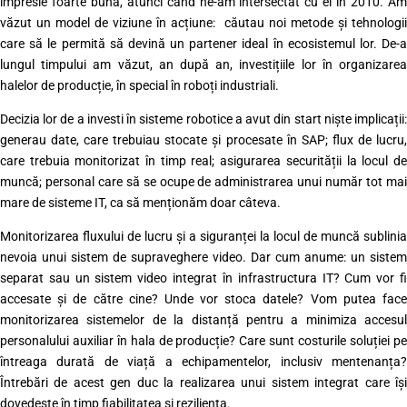
impresie foarte bună, atunci când ne-am intersectat cu ei în 2010. Am
văzut un model de viziune în acțiune: căutau noi metode și tehnologii
care să le permită să devină un partener ideal în ecosistemul lor. De-a
lungul timpului am văzut, an după an, investițiile lor în organizarea
halelor de producție, în special în roboți industriali.
Decizia lor de a investi în sisteme robotice a avut din start niște implicații:
generau date, care trebuiau stocate și procesate în SAP; flux de lucru,
care trebuia monitorizat în timp real; asigurarea securității la locul de
muncă; personal care să se ocupe de administrarea unui număr tot mai
mare de sisteme IT, ca să menționăm doar câteva.
Monitorizarea fluxului de lucru și a siguranței la locul de muncă sublinia
nevoia unui sistem de supraveghere video. Dar cum anume: un sistem
separat sau un sistem video integrat în infrastructura IT? Cum vor fi
accesate și de către cine? Unde vor stoca datele? Vom putea face
monitorizarea sistemelor de la distanță pentru a minimiza accesul
personalului auxiliar în hala de producție? Care sunt costurile soluției pe
întreaga durată de viață a echipamentelor, inclusiv mentenanța?
Întrebări de acest gen duc la realizarea unui sistem integrat care își
dovedește în timp fiabilitatea și reziliența.