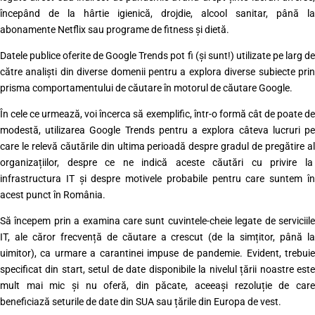
începând de la hârtie igienică, drojdie, alcool sanitar, până la
abonamente Netflix sau programe de fitness și dietă.
Datele publice oferite de Google Trends pot fi (și sunt!) utilizate pe larg de
către analiști din diverse domenii pentru a explora diverse subiecte prin
prisma comportamentului de căutare în motorul de căutare Google.
În cele ce urmează, voi încerca să exemplific, într-o formă cât de poate de
modestă, utilizarea Google Trends pentru a explora câteva lucruri pe
care le relevă căutările din ultima perioadă despre gradul de pregătire al
organizațiilor, despre ce ne indică aceste căutări cu privire la
infrastructura IT și despre motivele probabile pentru care suntem în
acest punct în România.
Să începem prin a examina care sunt cuvintele-cheie legate de serviciile
IT, ale căror frecvență de căutare a crescut (de la simțitor, până la
uimitor), ca urmare a carantinei impuse de pandemie. Evident, trebuie
specificat din start, setul de date disponibile la nivelul țării noastre este
mult mai mic și nu oferă, din păcate, aceeași rezoluție de care
beneficiază seturile de date din SUA sau țările din Europa de vest.