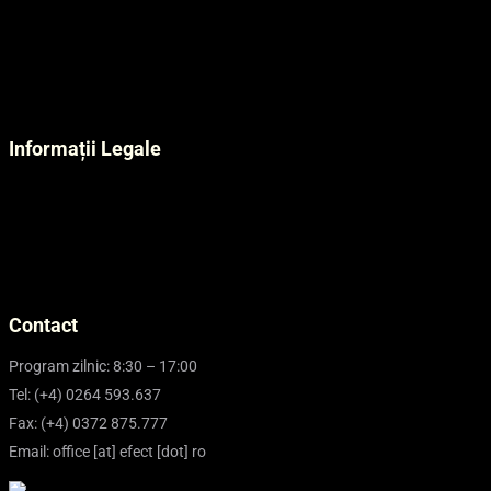
Biblioteca de cunoștințe
Tutoriale Fișiere.ro
Întrebări frecvente Găzduire Web Linux
Status funcționalitate servicii efectRO
Informații Legale
Termeni și condiții generale
Termeni și condiții domenii internet
Politica de confidențialitate
Politica de calitate
Politica anti-mită
Contact
Program zilnic: 8:30 – 17:00
Tel: (+4) 0264 593.637
Fax: (+4) 0372 875.777
Email: office [at] efect [dot] ro