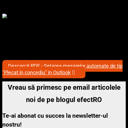
2013 trimite răspunsuri automate vei vedea un mesaj informativ pe
fond galben (vezi imaginea de mai jos).
Dacă dorești dezactivarea răspunsurilor automate, tot ce trebuie să
faci este să apeși pe butonul „
Turn off / Dezactivare
”.
Pentru orice altă problemă nu ezita să contactezi echipa noastră la
support [at] efect [dot] ro – (24/7). Alternativ, fă-ți rapid un cont pe
efectRO
HelpDesk
și poți depune tichete de suport la care știi că
primești prompt răspuns & suport.
Descarcă PDF - Setarea mesajelor automate de tip
"Plecat în concediu" în Outlook
Vreau să primesc pe email articolele
noi de pe blogul efectRO
Te-ai abonat cu succes la newsletter-ul
nostru!