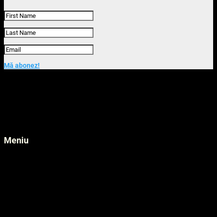
Mă abonez!
Categorii articole
Angajari
(3)
Blog
(17)
Studii de caz
(1)
Tutoriale
(2)
Meniu
Externalizare IT
Servicii Hosting
Soluții IT
Servicii Datacenter
Prezentarea companiei