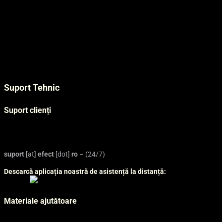
Contact
Blog
Angajări
Datacenter în România
Centre de date modulare
Certificări și competențe
Suport Tehnic
Regulament suport tehnic
Suport clienți
Platformă solicitări de suport – portal.efect.ro
Platformă comenzi online – panel.efect.ro
suport
[at]
efect
[dot]
ro
– (24/7)
Descarcă aplicația noastră de asistență la distanță:
Materiale ajutătoare
Tutoriale email și cPanel