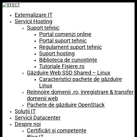
Externalizare IT
Servicii Hosting
Suport tehnic
Portal comenzi online
Portal suport tehnic
Regulament suport tehnic
Suport hosting
Biblioteca de cunoștințe
Tutoriale Fișiere.ro
Găzduire Web SSD Shared – Linux
Caracteristici pachete de găzduire
Linux
Reînnoire domenii .ro, înregistrare & transfer
domenii web
Pachete de găzduire OpenStack
Soluții IT
Servicii Datacenter
Despre noi
Certificări și competențe
Blog IT