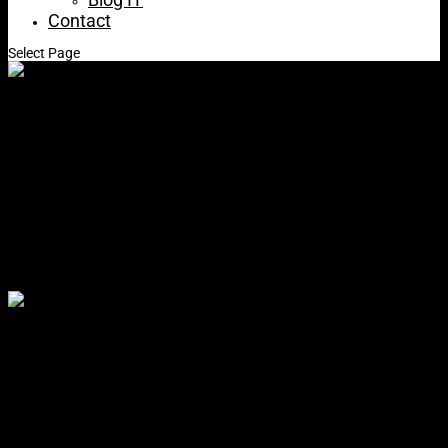
Contact
Select Page
Cum setezi mesaje automate de tip: „Plecat în
concediu” în Outlook 2013
Apr 8, 2019
Cum setezi mesaje automate de tip: „Plecat în
concediu” în Outlook 2013
Descrierea problemei: răspuns automat la
absența din birou
În fiecare zi primești o multitudine de email-uri de la clienți, parteneri
sau colaboratori în contul tău de Microsoft Outlook 2013.