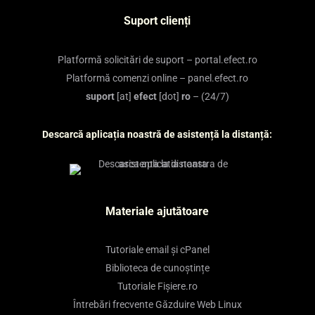
Suport clienți
Platformă solicitări de suport – portal.efect.ro
Platformă comenzi online – panel.efect.ro
suport
[at]
efect
[dot]
ro
– (24/7)
Descarcă aplicația noastră de asistență la distanță:
Materiale ajutătoare
Tutoriale email și cPanel
Biblioteca de cunoștințe
Tutoriale Fișiere.ro
Întrebări frecvente Găzduire Web Linux