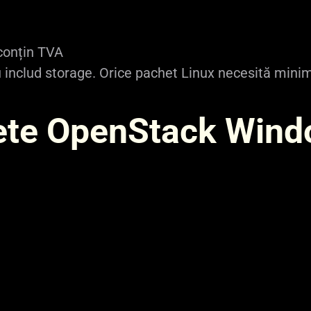
64 GB
0.19680 €
143.66 €
 conțin TVA
 includ storage. Orice pachet Linux necesită minim
ete OpenStack Win
e
RAM
Preț pe oră (EUR)
Preț lunar (EUR)
4 GB
0.05071 €
37.02 €
8 GB
0.06991 €
51.03 €