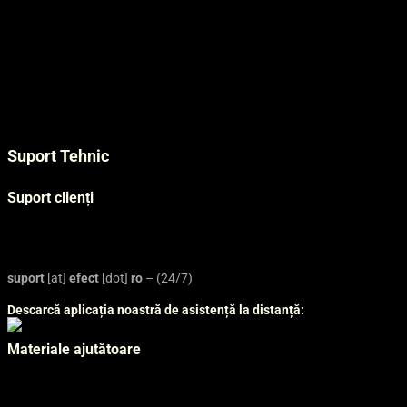
Contact
Blog
Angajări
Datacenter în România
Centre de date modulare
Certificări și competențe
Suport Tehnic
Regulament suport tehnic
Suport clienți
Platformă solicitări de suport – portal.efect.ro
Platformă comenzi online – panel.efect.ro
suport
[at]
efect
[dot]
ro
– (24/7)
Descarcă aplicația noastră de asistență la distanță:
Materiale ajutătoare
Tutoriale email și cPanel
Biblioteca de cunoștințe