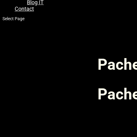
Blog IT
Contact
Select Page
Pache
Pache
Nume instanță
CPU Cor