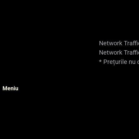
1 CPU Core
1 GB RAM
Network Traffic
Network Traffi
* Prețurile nu
Meniu
Externalizare IT
Servicii Hosting
Soluții IT
Servicii Datacenter
Prezentarea companiei