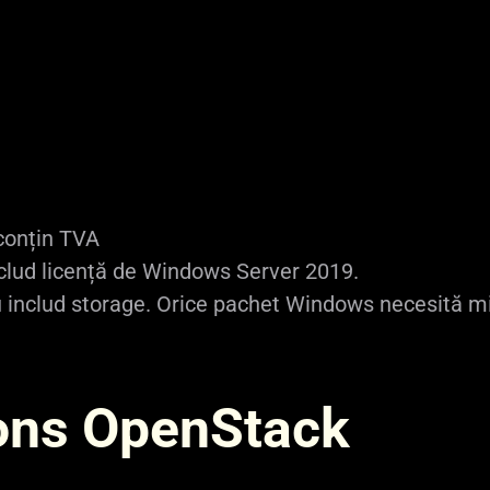
16 GB
0.09911 €
72.35 €
32 GB
0.14831 €
108.26 €
64 GB
0.22831 €
166.66 €
 conțin TVA
clud licență de Windows Server 2019.
u includ storage. Orice pachet Windows necesită m
ons OpenStack