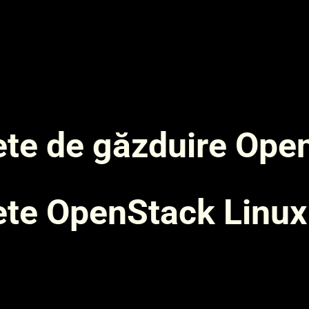
te de găzduire Ope
te OpenStack Linux
e
RAM
Preț pe oră (EUR)
Preț lunar (EUR)