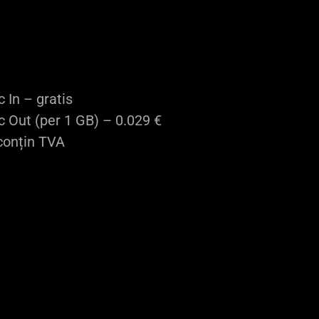
0.00460 €
3.312 €
0.00250 €
1.83 €
 In – gratis
c Out (per 1 GB) – 0.029 €
 conțin TVA