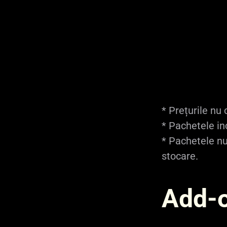
win.vps.16gb
6
win.vps.32gb
8
win.vps.64gb
8
* Prețurile nu
* Pachetele in
* Pachetele n
stocare.
Add-