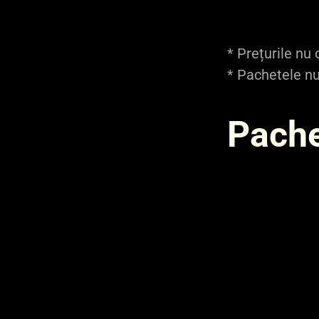
vps.64gb
8
* Prețurile nu
* Pachetele nu
Pach
Nume instanță
CPU Cor
win.vps.4gb
2
win.vps.8gb
4