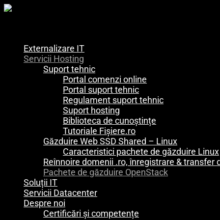
Externalizare IT
Servicii Hosting
Suport tehnic
Portal comenzi online
Portal suport tehnic
Regulament suport tehnic
Suport hosting
Biblioteca de cunoștințe
Tutoriale Fișiere.ro
Găzduire Web SSD Shared – Linux
Caracteristici pachete de găzduire Linux
Reînnoire domenii .ro, înregistrare & transfe
Pachete de găzduire OpenStack
Soluții IT
Servicii Datacenter
Despre noi
Certificări și competențe