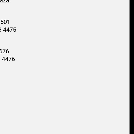
ază:
6501
8 4475
676
 4476