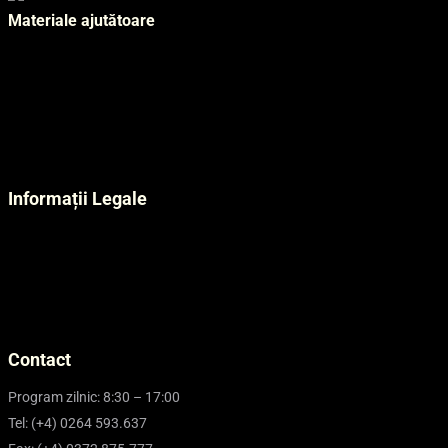
Materiale ajutătoare
Tutoriale email și cPanel
Biblioteca de cunoștințe
Tutoriale Fișiere.ro
Întrebări frecvente Găzduire Web Linux
Status funcționalitate servicii efectRO
Informații Legale
Termeni și condiții generale
Termeni și condiții domenii internet
Politica de confidențialitate
Politica de calitate
Politica anti-mită
Contact
Program zilnic: 8:30 – 17:00
Tel: (+4) 0264 593.637