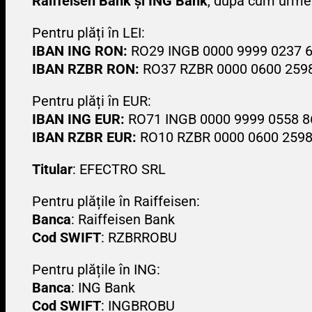
Raiffeisen Bank și ING Bank
, după cum urme
Pentru plăți în LEI:
IBAN ING RON:
RO29 INGB 0000 9999 0237 
IBAN RZBR RON:
RO37 RZBR 0000 0600 259
Pentru plăți în EUR:
IBAN ING EUR:
RO71 INGB 0000 9999 0558 8
IBAN RZBR EUR:
RO10 RZBR 0000 0600 2598
Titular
: EFECTRO SRL
Pentru plățile în Raiffeisen:
Banca
: Raiffeisen Bank
Cod
SWIFT
: RZBRROBU
Pentru plățile în ING:
Banca
: ING Bank
Cod
SWIFT
: INGBROBU