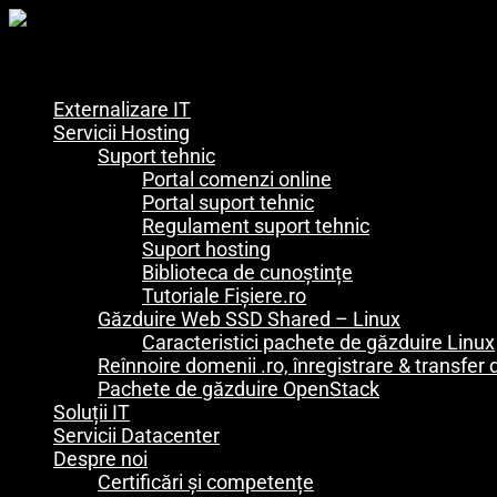
Externalizare IT
Servicii Hosting
Suport tehnic
Portal comenzi online
Portal suport tehnic
Regulament suport tehnic
Suport hosting
Biblioteca de cunoștințe
Tutoriale Fișiere.ro
Găzduire Web SSD Shared – Linux
Caracteristici pachete de găzduire Linux
Reînnoire domenii .ro, înregistrare & transfe
Pachete de găzduire OpenStack
Soluții IT
Servicii Datacenter
Despre noi
Certificări și competențe