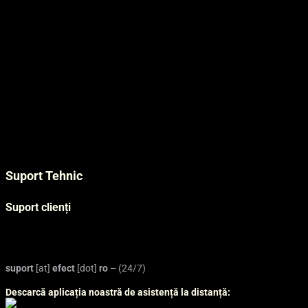
Soluții IT
Servicii Datacenter
Prezentarea companiei
Contact
Blog
Angajări
Datacenter în România
Centre de date modulare
Certificări și competențe
Suport Tehnic
Regulament suport tehnic
Suport clienți
Platformă solicitări de suport – portal.efect.ro
Platformă comenzi online – panel.efect.ro
suport
[at]
efect
[dot]
ro
– (24/7)
Descarcă aplicația noastră de asistență la distanță: