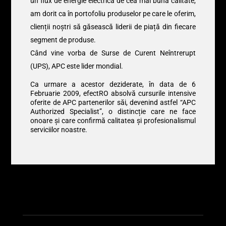
un flux de energie electrică de cea mai bună calitate,
am dorit ca în portofoliu produselor pe care le oferim,
clienții noștri să găsească liderii de piață din fiecare
segment de produse.
Când vine vorba de Surse de Curent Neîntrerupt
(UPS), APC este lider mondial.
Ca urmare a acestor deziderate, în data de 6
Februarie 2009, efectRO absolvă cursurile intensive
oferite de APC partenerilor săi, devenind astfel “APC
Authorized Specialist”, o distincție care ne face
onoare și care confirmă calitatea și profesionalismul
serviciilor noastre.