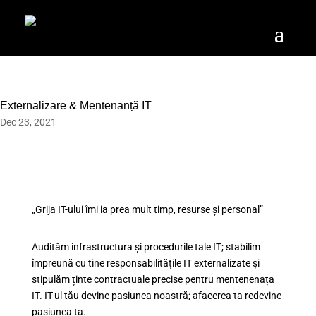
Externalizare & Mentenanță IT
Dec 23, 2021
„Grija IT-ului îmi ia prea mult timp, resurse și personal”
Audităm infrastructura și procedurile tale IT; stabilim
împreună cu tine responsabilitățile IT externalizate și
stipulăm ținte contractuale precise pentru mentenenața
IT. IT-ul tău devine pasiunea noastră; afacerea ta redevine
pasiunea ta.