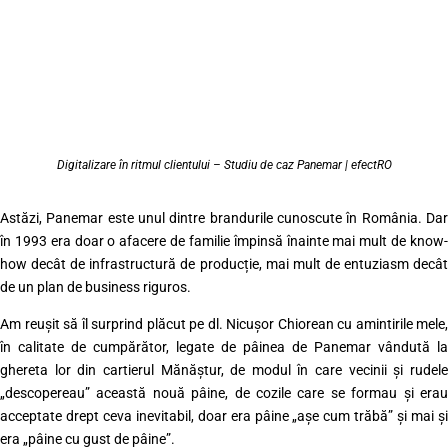
Digitalizare în ritmul clientului – Studiu de caz Panemar | efectRO
Astăzi, Panemar este unul dintre brandurile cunoscute în România. Dar
în 1993 era doar o afacere de familie împinsă înainte mai mult de know-
how decât de infrastructură de producție, mai mult de entuziasm decât
de un plan de business riguros.
Am reușit să îl surprind plăcut pe dl. Nicușor Chiorean cu amintirile mele,
în calitate de cumpărător, legate de pâinea de Panemar vândută la
ghereta lor din cartierul Mănăștur, de modul în care vecinii și rudele
„descopereau” această nouă pâine, de cozile care se formau și erau
acceptate drept ceva inevitabil, doar era pâine „așe cum trăbă” și mai și
era „pâine cu gust de pâine”.