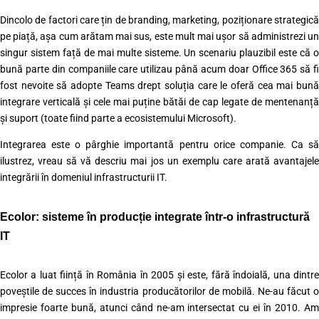
Dincolo de factori care țin de branding, marketing, poziționare strategică
pe piață, așa cum arătam mai sus, este mult mai ușor să administrezi un
singur sistem față de mai multe sisteme. Un scenariu plauzibil este că o
bună parte din companiile care utilizau până acum doar Office 365 să fi
fost nevoite să adopte Teams drept soluția care le oferă cea mai bună
integrare verticală și cele mai puține bătăi de cap legate de mentenanță
și suport (toate fiind parte a ecosistemului Microsoft).
Integrarea este o pârghie importantă pentru orice companie. Ca să
ilustrez, vreau să vă descriu mai jos un exemplu care arată avantajele
integrării în domeniul infrastructurii IT.
Ecolor: sisteme în producție integrate într-o infrastructură
IT
Ecolor a luat ființă în România în 2005 și este, fără îndoială, una dintre
poveștile de succes în industria producătorilor de mobilă. Ne-au făcut o
impresie foarte bună, atunci când ne-am intersectat cu ei în 2010. Am