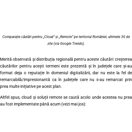
Comparație căutări pentru „Cloud” și „Remote” pe teritoriul României, ultimele 30 de
zile (via Google Trends).
Merită observată și distribuția regională pentru aceste căutări: creșterea
căutărilor pentru acești termeni este prezentă și în județele care și-au
format deja o reputație în domeniul digitalizării, dar nu este la fel de
remarcabilă/impresionantă ca în județele care nu s-au remarcat prin
prea multe inițiative pe acest plan.
Altfel spus, cloud și soluții remote se caută acolo unde acestea nu prea
au fost implementate până acum (vezi mai jos):