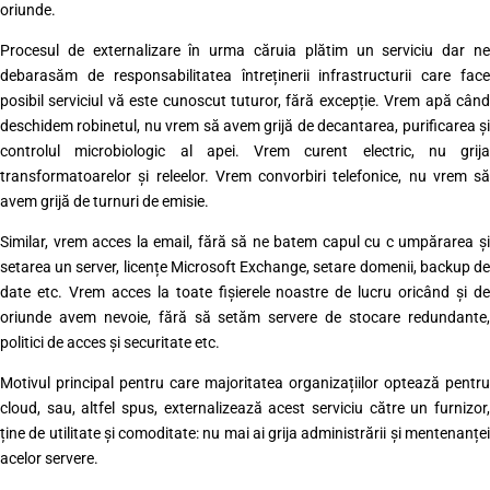
oriunde.
Procesul de externalizare în urma căruia plătim un serviciu dar ne
debarasăm de responsabilitatea întreținerii infrastructurii care face
posibil serviciul vă este cunoscut tuturor, fără excepție. Vrem apă când
deschidem robinetul, nu vrem să avem grijă de decantarea, purificarea și
controlul microbiologic al apei. Vrem curent electric, nu grija
transformatoarelor și releelor. Vrem convorbiri telefonice, nu vrem să
avem grijă de turnuri de emisie.
Similar, vrem acces la email, fără să ne batem capul cu c umpărarea și
setarea un server, licențe Microsoft Exchange, setare domenii, backup de
date etc. Vrem acces la toate fișierele noastre de lucru oricând și de
oriunde avem nevoie, fără să setăm servere de stocare redundante,
politici de acces și securitate etc.
Motivul principal pentru care majoritatea organizațiilor optează pentru
cloud, sau, altfel spus, externalizează acest serviciu către un furnizor,
ține de utilitate și comoditate: nu mai ai grija administrării și mentenanței
acelor servere.