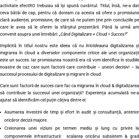
activitate efectRO trebuiau să își spună cuvântul. Titlul, însă, ne-a dat
ceva bătăi de cap, pentru că doream ca acesta să ofere o promisiune
clară audienței, promisiune, de care să ne putem ține prin concluziile pe
care le avea să le oferim la sfârșitul prezentării. Până la urmă am
convenit asupra unei întrebări: „
Când Digitalizare + Cloud = Succes?
”
Implicită în titlul nostru este ideea că
nu întotdeauna
digitalizarea și
migrarea în cloud a diverselor componente critice ale unei organizații
este un succes. Iar promisiunea noastră era că vom identifica în studiile
noastre de caz care sunt factorii care contribuie – uneori decisiv! – la
succesul procesului de digitalizare și migrare în cloud.
Care sunt factorii de succes care fac ca migrarea în cloud & digitalizarea
să contribuie la succesul unei organizații? Experiența acumulată ne-a
ajutat să identificăm cel puțin câțiva dintre ei:
Asumarea investirii de timp și efort în audit și consultanță, anterior
oricăror decizii majore.
Creionarea unei viziuni pe termen mediu și lung cu privire la
componentele infrastructurii: scalarea oricărui subsistem & grad