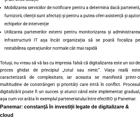
Mobilizarea serviciilor de notificare pentru a determina dacă partenerii,
furnizorii, clienții sunt afectați și pentru a putea oferi asistență și ajutor
echipelor de intervenție
Utilizarea partenerilor externi pentru monitorizarea și administrarea
infrastructurii IT așa încât organizația să se poată focaliza pe
restabilirea operațiunilor normale cât mai rapidă
Totuși, nu vreau să vă las cu impresia falsă că digitalizarea este un soi de
proces ghidat de principiul „totul sau nimic”. Viața reală este
caracterizată de complexitate, iar aceasta se manifestă printr-o
multitudine de constrângeri și priorități care intră în conflict. Procesul
digitalizării poate fi un succes și atunci când este implementat gradual,
așa cum voi arăta în exemplul parteneriatului între efectRO și Panemar.
Panemar: constanță în investiții legate de digitalizare &
cloud