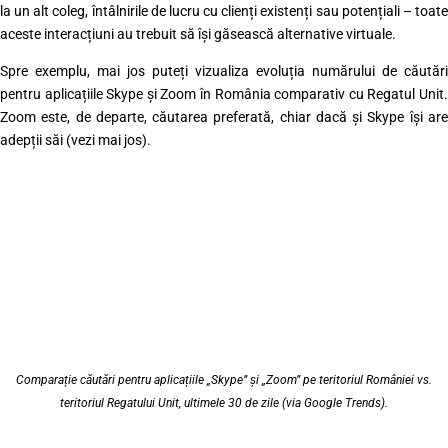
la un alt coleg, întâlnirile de lucru cu clienți existenți sau potențiali – toate
aceste interacțiuni au trebuit să își găsească alternative virtuale.
Spre exemplu, mai jos puteți vizualiza evoluția numărului de căutări
pentru aplicațiile Skype și Zoom în România comparativ cu Regatul Unit.
Zoom este, de departe, căutarea preferată, chiar dacă și Skype își are
adepții săi (vezi mai jos).
Comparație căutări pentru aplicațiile „Skype” și „Zoom” pe teritoriul României vs.
teritoriul Regatului Unit, ultimele 30 de zile (via Google Trends).