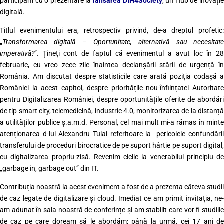
participăm cu o prezentare la
lansarea DIH4Society
, un Hub de inovați
digitală.
Titlul evenimentului era, retrospectiv privind, de-a dreptul profetic:
„
Transformarea digitală – Oportunitate, alternativă sau necesitate
imperativă?
”. Țineți cont de faptul că evenimentul a avut loc în 28
februarie, cu vreo zece zile înaintea declanșării stării de urgență în
România. Am discutat despre statisticile care arată poziția codașă a
României la acest capitol, despre prioritățile nou-înființatei Autoritate
pentru Digitalizarea României, despre oportunitățile oferite de abordări
de tip smart city, telemedicină, industrie 4.0, monitorizarea de la distanță
a utilităților publice ș.a.m.d. Personal, cel mai mult mi-a rămas în minte
atenționarea d-lui Alexandru Tulai referitoare la pericolele confundării
transferului de proceduri birocratice de pe suport hârtie pe suport digital,
cu digitalizarea propriu-zisă. Revenim ciclic la venerabilul principiu de
„garbage in, garbage out” din IT.
Contribuția noastră la acest eveniment a fost de a prezenta câteva studii
de caz legate de digitalizare și cloud. Imediat ce am primit invitația, ne-
am adunat în sala noastră de conferințe și am stabilit care vor fi studiile
de caz pe care doream să le abordăm; până la urmă, cei 17 ani de