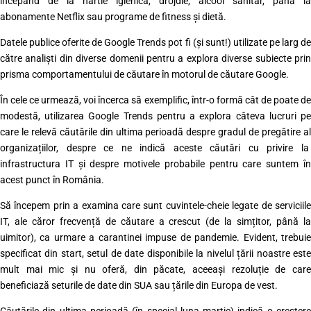
începând de la hârtie igienică, drojdie, alcool sanitar, până la
abonamente Netflix sau programe de fitness și dietă.
Datele publice oferite de Google Trends pot fi (și sunt!) utilizate pe larg de
către analiști din diverse domenii pentru a explora diverse subiecte prin
prisma comportamentului de căutare în motorul de căutare Google.
În cele ce urmează, voi încerca să exemplific, într-o formă cât de poate de
modestă, utilizarea Google Trends pentru a explora câteva lucruri pe
care le relevă căutările din ultima perioadă despre gradul de pregătire al
organizațiilor, despre ce ne indică aceste căutări cu privire la
infrastructura IT și despre motivele probabile pentru care suntem în
acest punct în România.
Să începem prin a examina care sunt cuvintele-cheie legate de serviciile
IT, ale căror frecvență de căutare a crescut (de la simțitor, până la
uimitor), ca urmare a carantinei impuse de pandemie. Evident, trebuie
specificat din start, setul de date disponibile la nivelul țării noastre este
mult mai mic și nu oferă, din păcate, aceeași rezoluție de care
beneficiază seturile de date din SUA sau țările din Europa de vest.
Căutările din ultima perioadă (în special luna martie) indică o creștere