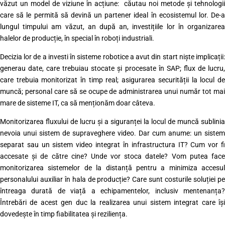
văzut un model de viziune în acțiune: căutau noi metode și tehnologii
care să le permită să devină un partener ideal în ecosistemul lor. De-a
lungul timpului am văzut, an după an, investițiile lor în organizarea
halelor de producție, în special în roboți industriali.
Decizia lor de a investi în sisteme robotice a avut din start niște implicații:
generau date, care trebuiau stocate și procesate în SAP; flux de lucru,
care trebuia monitorizat în timp real; asigurarea securității la locul de
muncă; personal care să se ocupe de administrarea unui număr tot mai
mare de sisteme IT, ca să menționăm doar câteva.
Monitorizarea fluxului de lucru și a siguranței la locul de muncă sublinia
nevoia unui sistem de supraveghere video. Dar cum anume: un sistem
separat sau un sistem video integrat în infrastructura IT? Cum vor fi
accesate și de către cine? Unde vor stoca datele? Vom putea face
monitorizarea sistemelor de la distanță pentru a minimiza accesul
personalului auxiliar în hala de producție? Care sunt costurile soluției pe
întreaga durată de viață a echipamentelor, inclusiv mentenanța?
Întrebări de acest gen duc la realizarea unui sistem integrat care își
dovedește în timp fiabilitatea și reziliența.