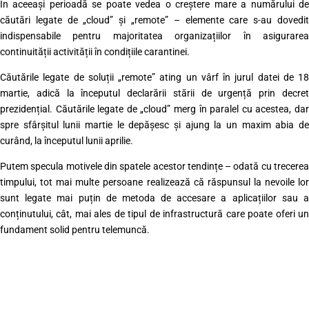
În aceeași perioadă se poate vedea o creștere mare a numărului de
căutări legate de „cloud” și „remote” – elemente care s-au dovedit
indispensabile pentru majoritatea organizațiilor în asigurarea
continuității activității în condițiile carantinei.
Căutările legate de soluții „remote” ating un vârf în jurul datei de 18
martie, adică la începutul declarării stării de urgență prin decret
prezidențial. Căutările legate de „cloud” merg în paralel cu acestea, dar
spre sfârșitul lunii martie le depășesc și ajung la un maxim abia de
curând, la începutul lunii aprilie.
Putem specula motivele din spatele acestor tendințe – odată cu trecerea
timpului, tot mai multe persoane realizează că răspunsul la nevoile lor
sunt legate mai puțin de metoda de accesare a aplicațiilor sau a
conținutului, cât, mai ales de tipul de infrastructură care poate oferi un
fundament solid pentru telemuncă.