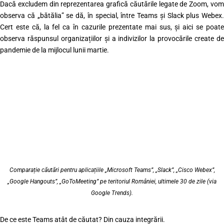
Dacă excludem din reprezentarea grafică căutările legate de Zoom, vom
observa că „bătălia” se dă, în special, între Teams și Slack plus Webex.
Cert este că, la fel ca în cazurile prezentate mai sus, și aici se poate
observa răspunsul organizațiilor și a indivizilor la provocările create de
pandemie de la mijlocul lunii martie.
Comparație căutări pentru aplicațiile „Microsoft Teams”, „Slack”, „Cisco Webex”,
„Google Hangouts”, „GoToMeeting” pe teritoriul României, ultimele 30 de zile (via
Google Trends).
De ce este Teams atât de căutat? Din cauza integrării.