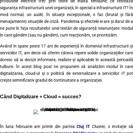
produsele electrice trec prin teste de înaltă tensiune; ce testează
siguranța infrastructurii unei organizații, în special a infrastructurii IT? În
mod normal, un audit. În situații excepționale, o fac (brutal și fără
menajamente) situațiile de criză. Pandemia și efectele ei are și darul de a
ne pune în fața rezultatelor unei testări de siguranță neanunțate: modul
în care gândim (sau nu gândim), cum reacționăm, ce prioritizăm.
Având în spate peste 17 ani de experiență în domeniul infrastructurii și
serviciilor IT, am decis să oferim câteva repere solide organizațiilor care
doresc să ia decizii informate, realiste și aplicabile în această perioadă
tulbure. În acest blog post ne propunem să analizăm modul în care
digitalizarea, cloud-ul și o politică de externalizare a serviciilor IT pot
crește semnificativ gradul de continuitate a organizației.
Când Digitalizare + Cloud = succes?
În luna februarie am primit din partea
Cluj IT
Cluster, o invitație să