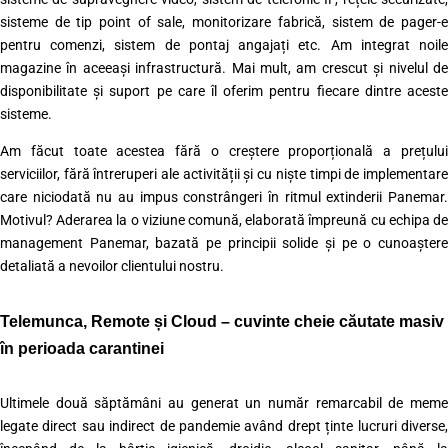
sisteme de tip point of sale, monitorizare fabrică, sistem de pager-e
pentru comenzi, sistem de pontaj angajați etc. Am integrat noile
magazine în aceeași infrastructură. Mai mult, am crescut și nivelul de
disponibilitate și suport pe care îl oferim pentru fiecare dintre aceste
sisteme.
Am făcut toate acestea fără o creștere proporțională a prețului
serviciilor, fără întreruperi ale activității și cu niște timpi de implementare
care niciodată nu au impus constrângeri în ritmul extinderii Panemar.
Motivul? Aderarea la o viziune comună, elaborată împreună cu echipa de
management Panemar, bazată pe principii solide și pe o cunoaștere
detaliată a nevoilor clientului nostru.
Telemunca, Remote și Cloud – cuvinte cheie căutate masiv
în perioada carantinei
Ultimele două săptămâni au generat un număr remarcabil de meme
legate direct sau indirect de pandemie având drept ținte lucruri diverse,