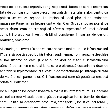
Acest soi de succes organic, dar și responsabilitatea pe care o resimțeau
față de cumpărătorii care plecau frustrați din fața gheretelor, pentru că
pâinea se epuiza repede, i-a împins să facă planuri de extindere:
magazine Panemar în fiecare cartier din Cluj. Și dacă tot au pornit pe
acest drum, erau determinați să ofere o experiență cât mai plăcută
cumpărătorului. Au investit vizibil și consistent în partea de design,
branding, ambianță.
Și, crucial, au investit în partea care se vede mai puțin – o infrastructură
IT care să poată absorbi, fără efort suplimentar, noi magazine deschise
și noi sisteme pe care și le-ar putea dori pe viitor. O infrastructură
gândită pe termen mediu și lung, care proiectează costurile nu doar de
achiziție și implementare, ci și costuri de mentenanță pe întreaga durată
de viață a echipamentelor. O infrastructură care să poată să crească
odată cu Panemar.
De-a lungul anilor, echipa noastră a tot extins infrastructura IT Panemar
cu noi servere virtuale pentru găzduirea aplicațiilor și bazelor de date
care îi ajută să gestioneze producția, transportul, logistica, personalul,
sisteme de supraveghere video, sistem de telefonie IP, rețele securizate,