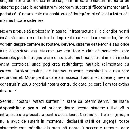
creștem forța de muncă în același ritm în care creșteam numărul de
sisteme pe care le administram, ofeream suport și făceam mentenanță
periodică. Singura cale rațională era să integrăm și să digitalizăm cât
mai mult toate sistemele.
Ne-am propus să proiectăm în așa fel infrastructura IT a clienților noștri
încât să putem monitoriza în timp real toate echipamentele lor, fie că
vorbim despre camere IP, routere, servere, sisteme de telefonie sau orice
alte dispozitive sau sisteme. Ne era foarte clar că serverele, spre
exemplu, pot fi întreținute și monitorizate mult mai eficient într-un mediu
atent controlat, unde poți crea redundanțe multiple (alimentare cu
curent, furnizori multipli de internet, stocare, conexiuni și climatizare
redundante). Motiv pentru care am accesat fonduri europene și ne-am
construit în 2008 propriul nostru centru de date, pe care l-am tot extins
de atunci.
Secretul nostru? Astăzi suntem în stare să oferim servicii de înaltă
disponibilitate pentru că oricare dintre aceste sisteme utilizează o
infrastructură proiectată pentru acest lucru. Niciunul dintre clienții noștri
nu a avut de suferit în momentul declarării stării de urgență: toate
sistemele erau gândite din start să poate fi accesate remote, toate