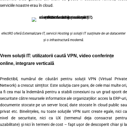
serviciile noastre erau în cloud.
efectRO oferă Externalizare IT, servicii Hosting și soluții IT susținute de un datacenter
și o infrastructură modernă.
Vrem soluții IT: utilizatorii caută VPN, video conferințe
online, integrare verticală
Predictibil, numărul de căutări pentru soluții VPN (Virtual Private
Network) a crescut simțitor. Este soluția care pare, de cele mai multe ori,
a fi cea mai la îndemână pentru a stabili conexiuni cu un grad sporit de
securitate către resursele informatice ale organizațiilor: acces la ERP-uri,
documente stocate pe un server local, date stocate în cloud public sau
privat etc. Bineînțeles, nu toate soluțiile VPN sunt create egale, nici ca
nivel de securitate, nici ca UX (termenul deja consacrat pentru
uzabilitate) și nici în termeni de cost – fapt ușor de descoperit chiar și la