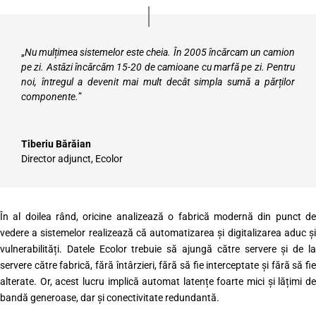
„
Nu mulțimea sistemelor este cheia. În 2005 încărcam un camion
pe zi. Astăzi încărcăm 15-20 de camioane cu marfă pe zi. Pentru
noi, întregul a devenit mai mult decât simpla sumă a părților
componente.
”
Tiberiu Bărăian
Director adjunct
,
Ecolor
În al doilea rând, oricine analizează o fabrică modernă din punct de
vedere a sistemelor realizează că automatizarea și digitalizarea aduc și
vulnerabilități. Datele Ecolor trebuie să ajungă către servere și de la
servere către fabrică, fără întârzieri, fără să fie interceptate și fără să fie
alterate. Or, acest lucru implică automat latențe foarte mici și lățimi de
bandă generoase, dar și conectivitate redundantă.