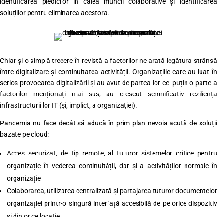
identificarea piedicilor în calea muncii colaborative și identificarea
soluțiilor pentru eliminarea acestora.
Chiar și o simplă trecere în revistă a factorilor ne arată legătura strânsă
între digitalizare și continuitatea activității. Organizațiile care au luat în
serios provocarea digitalizării și au avut de partea lor cel puțin o parte a
factorilor menționați mai sus, au crescut semnificativ reziliența
infrastructurii lor IT (și, implict, a organizației).
Pandemia nu face decât să aducă în prim plan nevoia acută de soluții
bazate pe cloud:
Acces securizat, de tip remote, al tuturor sistemelor critice pentru
organizație în vederea continuității, dar și a activităților normale în
organizație
Colaborarea, utilizarea centralizată și partajarea tuturor documentelor
organizației printr-o singură interfață accesibilă de pe orice dispozitiv
și din orice locație